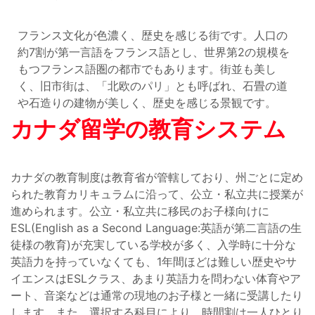
フランス文化が色濃く、歴史を感じる街です。人口の
約7割が第一言語をフランス語とし、世界第2の規模を
もつフランス語圏の都市でもあります。街並も美し
く、旧市街は、「北欧のパリ」とも呼ばれ、石畳の道
や石造りの建物が美しく、歴史を感じる景観です。
カナダ留学の教育システム
カナダの教育制度は教育省が管轄しており、州ごとに定め
られた教育カリキュラムに沿って、公立・私立共に授業が
進められます。公立・私立共に移民のお子様向けに
ESL(English as a Second Language:英語が第二言語の生
徒様の教育)が充実している学校が多く、入学時に十分な
英語力を持っていなくても、1年間ほどは難しい歴史やサ
イエンスはESLクラス、あまり英語力を問わない体育やア
ート、音楽などは通常の現地のお子様と一緒に受講したり
します。また、選択する科目により、時間割は一人ひとり