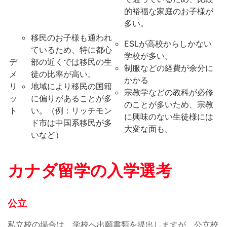
的裕福な家庭のお子様が
多い。
移民のお子様も通われ
ESLが高校からしかない
ているため、特に都心
学校が多い。
デ
部の近くでは移民の生
制服などの経費が余分に
メ
徒の比率が高い。
かかる
リ
地域により移民の国籍
宗教学などの教科が必修
ッ
に偏りがあることが多
のことが多いため、宗教
ト
い。（例：リッチモン
に興味のない生徒様には
ド市は中国系移民が多
大変な面も。
いなど）
カナダ留学の入学選考
公立
私立校の場合は、学校へ出願書類を提出しますが、公立校