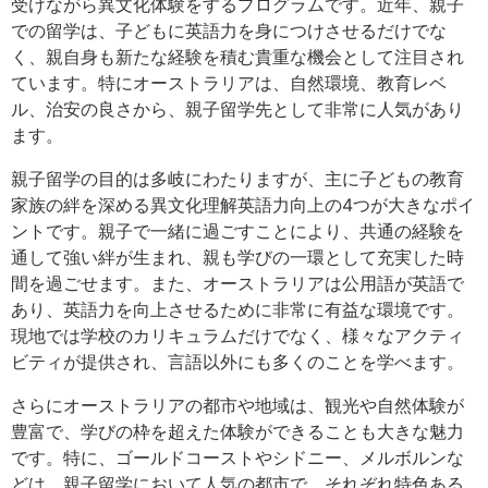
受けながら異文化体験をするプログラムです。近年、親子
での留学は、子どもに英語力を身につけさせるだけでな
く、親自身も新たな経験を積む貴重な機会として注目され
ています。特にオーストラリアは、自然環境、教育レベ
ル、治安の良さから、親子留学先として非常に人気があり
ます。
親子留学の目的は多岐にわたりますが、主に子どもの教育
家族の絆を深める異文化理解英語力向上の4つが大きなポイ
ントです。親子で一緒に過ごすことにより、共通の経験を
通して強い絆が生まれ、親も学びの一環として充実した時
間を過ごせます。また、オーストラリアは公用語が英語で
あり、英語力を向上させるために非常に有益な環境です。
現地では学校のカリキュラムだけでなく、様々なアクティ
ビティが提供され、言語以外にも多くのことを学べます。
さらにオーストラリアの都市や地域は、観光や自然体験が
豊富で、学びの枠を超えた体験ができることも大きな魅力
です。特に、ゴールドコーストやシドニー、メルボルンな
どは、親子留学において人気の都市で、それぞれ特色ある