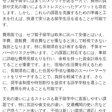
セブ親子留学には多くのメリットがある一方で、費用の負
担や文化の違いによるストレスといったデメリットも存在
します。しかし、これらの課題を克服するための準備と工
夫を行えば、快適で実りある留学生活を送ることが可能で
す。
費用面では、セブ親子留学は欧米に比べて安価とはいえ、
学費、渡航費、滞在費などが重なると決して軽視できない
負担となります。特に長期滞在を計画する場合、予算オー
バーのリスクが伴います。この課題に対応するには、事前
に詳細な費用見積もりを行い、余裕を持った資金計画を立
てることが重要です。また、現地の生活費を抑えるため
に、長期滞在に適した住居や手頃な価格のスーパーマーケ
ットをリサーチすることで、負担を軽減できます。さら
に、奨学金制度や特別割引を提供する語学学校を選ぶこと
で、費用を抑えることも可能です。
文化の違いによるストレスも親子留学中に直面しやすい課
題です。特に言語や食文化の違い、交通機関の使い方など
に戸惑うことが多いです。子供は新しい環境に適応しやす