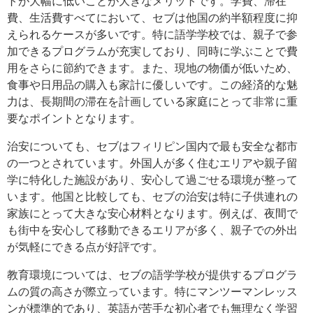
トが大幅に低いことが大きなメリットです。学費、滞在
費、生活費すべてにおいて、セブは他国の約半額程度に抑
えられるケースが多いです。特に語学学校では、親子で参
加できるプログラムが充実しており、同時に学ぶことで費
用をさらに節約できます。また、現地の物価が低いため、
食事や日用品の購入も家計に優しいです。この経済的な魅
力は、長期間の滞在を計画している家庭にとって非常に重
要なポイントとなります。
治安についても、セブはフィリピン国内で最も安全な都市
の一つとされています。外国人が多く住むエリアや親子留
学に特化した施設があり、安心して過ごせる環境が整って
います。他国と比較しても、セブの治安は特に子供連れの
家族にとって大きな安心材料となります。例えば、夜間で
も街中を安心して移動できるエリアが多く、親子での外出
が気軽にできる点が好評です。
教育環境については、セブの語学学校が提供するプログラ
ムの質の高さが際立っています。特にマンツーマンレッス
ンが標準的であり、英語が苦手な初心者でも無理なく学習