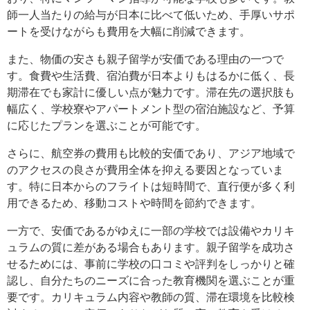
師一人当たりの給与が日本に比べて低いため、手厚いサポ
ートを受けながらも費用を大幅に削減できます。
また、物価の安さも親子留学が安価である理由の一つで
す。食費や生活費、宿泊費が日本よりもはるかに低く、長
期滞在でも家計に優しい点が魅力です。滞在先の選択肢も
幅広く、学校寮やアパートメント型の宿泊施設など、予算
に応じたプランを選ぶことが可能です。
さらに、航空券の費用も比較的安価であり、アジア地域で
のアクセスの良さが費用全体を抑える要因となっていま
す。特に日本からのフライトは短時間で、直行便が多く利
用できるため、移動コストや時間を節約できます。
一方で、安価であるがゆえに一部の学校では設備やカリキ
ュラムの質に差がある場合もあります。親子留学を成功さ
せるためには、事前に学校の口コミや評判をしっかりと確
認し、自分たちのニーズに合った教育機関を選ぶことが重
要です。カリキュラム内容や教師の質、滞在環境を比較検