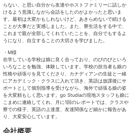
らない、と思い自分から友達やホストファミリーに話しか
けるよう意識しながら会話をしたのがよかったと思いま
す。最初は大変かもしれないけど、あきらめないで続ける
ことが大事だと実感しました。また、寮生活をする中で、
これまで親が全部してくれていたことを、自分でもするよ
うになり、自立することの大切さを学びました。
・M様
在学している学校は娘に良く合っており、のびのびといろ
いろなことを勉強、体験しています。学校の担当者も娘の
性格や頑張りを見てくださり、カナディアンの生徒と一緒
にアカデミック・クラスに入れて頂き、英語は放課後にサ
ポートとして個別指導を受けながら、海外で頑張る娘の姿
を大変頼もしく思います。go Studiaの現地スタッフも娘に
こまめに連絡してくれ、月に1回のレポートでは、クラスや
寮での様子、英語の上達度、友達関係など細かに報告があ
り、大変安心しています。
会社概要