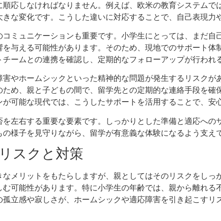
に順応しなければなりません。例えば、欧米の教育システムで
大きな変化です。こうした違いに対応することで、自己表現力
のコミュニケーションも重要です。小学生にとっては、まだ自
響を与える可能性があります。そのため、現地でのサポート体
トチームとの連携を確認し、定期的なフォローアップが行われ
障害やホームシックといった精神的な問題が発生するリスクが
のため、親と子どもの間で、留学先との定期的な連絡手段を確
ンが可能な現代では、こうしたサポートを活用することで、安
否を左右する重要な要素です。しっかりとした準備と適応への
もの様子を見守りながら、留学が有意義な体験になるよう支え
リスクと対策
きなメリットをもたらしますが、親としてはそのリスクをしっ
しむ可能性があります。特に小学生の年齢では、親から離れる
の孤立感や寂しさが、ホームシックや適応障害を引き起こすリ