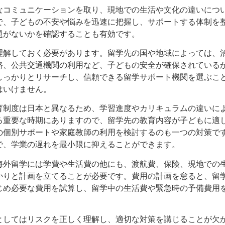
なコミュニケーションを取り、現地での生活や文化の違いにつ
で、子どもの不安や悩みを迅速に把握し、サポートする体制を
題がないかを確認することも有効です。
理解しておく必要があります。留学先の国や地域によっては、
路、公共交通機関の利用など、子どもの安全が確保されている
しっかりとリサーチし、信頼できる留学サポート機関を選ぶこ
はいけません。
育制度は日本と異なるため、学習進度やカリキュラムの違いに
る重要な時期にありますので、留学先の教育内容が子どもに適
の個別サポートや家庭教師の利用を検討するのも一つの対策で
で、学業の遅れを最小限に抑えることができます。
海外留学には学費や生活費の他にも、渡航費、保険、現地での
かりと計画を立てることが必要です。費用の計画を怠ると、留
じめ必要な費用を試算し、留学中の生活費や緊急時の予備費用
としてはリスクを正しく理解し、適切な対策を講じることが欠