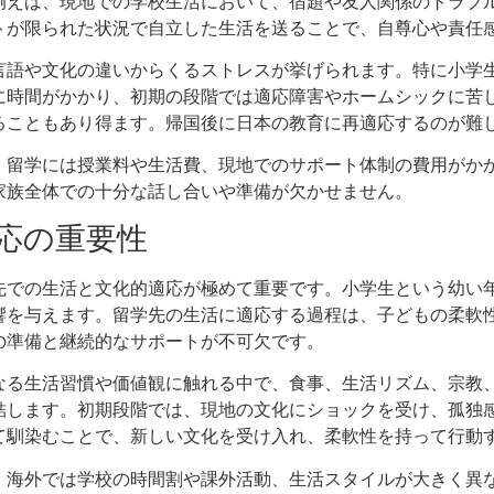
例えば、現地での学校生活において、宿題や友人関係のトラブ
トが限られた状況で自立した生活を送ることで、自尊心や責任
言語や文化の違いからくるストレスが挙げられます。特に小学
に時間がかかり、初期の段階では適応障害やホームシックに苦
ることもあり得ます。帰国後に日本の教育に再適応するのが難
。留学には授業料や生活費、現地でのサポート体制の費用がか
家族全体での十分な話し合いや準備が欠かせません。
応の重要性
先での生活と文化的適応が極めて重要です。小学生という幼い
響を与えます。留学先の生活に適応する過程は、子どもの柔軟
の準備と継続的なサポートが不可欠です。
なる生活習慣や価値観に触れる中で、食事、生活リズム、宗教
結します。初期段階では、現地の文化にショックを受け、孤独
て馴染むことで、新しい文化を受け入れ、柔軟性を持って行動
。海外では学校の時間割や課外活動、生活スタイルが大きく異