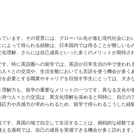
っています。その背景には、グローバル化が進む現代社会にお
とによって得られる経験は、日本国内では得ることが難しいも
文化理解、さらには自己成長といった多くのメリットが期待さ
です。特に英語圏への留学では、英語が日常生活の中で使われ
の人々との交流や、生活全般においても言語を使う機会が多く
語を必要とする職業やキャリアを目指す学生にとっては、大き
と理解力も、留学の重要なメリットの一つです。異なる文化や
を持つ人々との交流は、異文化理解を深めると同時に、自己の
適応力や共感力が求められるため、留学で得られるこうした経
益です。異国の地で自立して生活することは、挑戦的な経験で
越える過程では、自己の成長を実感できる機会が多く訪れます