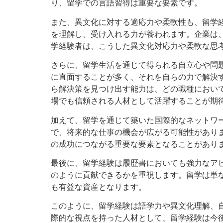
り、留学での言語習得は重要な要素です。
また、異文化に対する適応力や柔軟性も、留学
を理解し、受け入れる力が養われます。企業は
学経験者は、こうした異文化対応力や柔軟な思
さらに、留学生活を通じて得られる自立心や問
に直面することが多く、それを自らの力で解決
ら解決策を見つけ出す能力は、どの職種におい
場でも信頼される人材として活躍することが期
加えて、留学を通じて築いた国際的なネットワ
で、将来的な仕事の機会が広がる可能性があり
の成功につながる重要な要素となることがあり
最後に、留学経験は履歴書においても強力なア
のように貢献できるかを重視します。留学は単
も有益な資産となります。
このように、留学経験は語学力や異文化理解、
際的な視点を持った人材として、留学経験は今