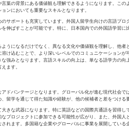
や言葉の背景にある価値観も理解できるようになります。この
ションにおいても重要なスキルとなります。
めのサポートも充実しています。外国人留学生向けの言語プロ
ルを伸ばすことが可能です。特に、日本国内での外国語学習に
。
るようになるだけでなく、異なる文化や価値観を理解し、他者
に溶け込むことで、より深いレベルでのコミュニケーションが
きな強みとなります。言語スキルの向上は、単なる語学力の向
言えます。
なアドバンテージとなります。グローバル化が進む現代社会で
め、留学を通じて得た知識や経験が、他の候補者と差をつける
て大きな武器になります。特に英語などの国際共通語を習得し
的なプロジェクトに参加できる可能性が広がり、また、外国人
なされます。多国籍な企業やグローバルに事業を展開している