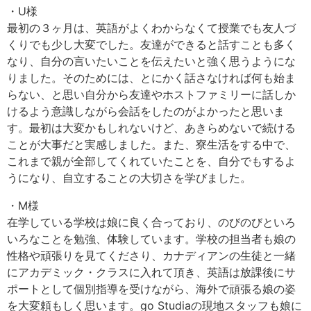
・U様
最初の３ヶ月は、英語がよくわからなくて授業でも友人づ
くりでも少し大変でした。友達ができると話すことも多く
なり、自分の言いたいことを伝えたいと強く思うようにな
りました。そのためには、とにかく話さなければ何も始ま
らない、と思い自分から友達やホストファミリーに話しか
けるよう意識しながら会話をしたのがよかったと思いま
す。最初は大変かもしれないけど、あきらめないで続ける
ことが大事だと実感しました。また、寮生活をする中で、
これまで親が全部してくれていたことを、自分でもするよ
うになり、自立することの大切さを学びました。
・M様
在学している学校は娘に良く合っており、のびのびといろ
いろなことを勉強、体験しています。学校の担当者も娘の
性格や頑張りを見てくださり、カナディアンの生徒と一緒
にアカデミック・クラスに入れて頂き、英語は放課後にサ
ポートとして個別指導を受けながら、海外で頑張る娘の姿
を大変頼もしく思います。go Studiaの現地スタッフも娘に