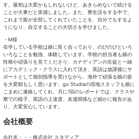
す。最初は大変かもしれないけど、あきらめないで続ける
ことが大事だと実感しました。また、寮生活をする中で、
これまで親が全部してくれていたことを、自分でもするよ
うになり、自立することの大切さを学びました。
・M様
在学している学校は娘に良く合っており、のびのびといろ
いろなことを勉強、体験しています。学校の担当者も娘の
性格や頑張りを見てくださり、カナディアンの生徒と一緒
にアカデミック・クラスに入れて頂き、英語は放課後にサ
ポートとして個別指導を受けながら、海外で頑張る娘の姿
を大変頼もしく思います。go Studiaの現地スタッフも娘に
こまめに連絡してくれ、月に1回のレポートでは、クラスや
寮での様子、英語の上達度、友達関係など細かに報告があ
り、大変安心しています。
会社概要
会社名・・・株式会社 スタディア