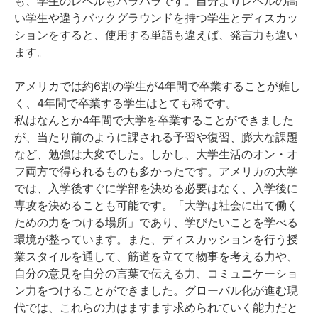
も、学生のレベルもバラバラです。自分よりレベルの高
い学生や違うバックグラウンドを持つ学生とディスカッ
ションをすると、使用する単語も違えば、発言力も違い
ます。
アメリカでは約6割の学生が4年間で卒業することが難し
く、4年間で卒業する学生はとても稀です。
私はなんとか4年間で大学を卒業することができました
が、当たり前のように課される予習や復習、膨大な課題
など、勉強は大変でした。しかし、大学生活のオン・オ
フ両方で得られるものも多かったです。アメリカの大学
では、入学後すぐに学部を決める必要はなく、入学後に
専攻を決めることも可能です。「大学は社会に出て働く
ための力をつける場所」であり、学びたいことを学べる
環境が整っています。また、ディスカッションを行う授
業スタイルを通して、筋道を立てて物事を考える力や、
自分の意見を自分の言葉で伝える力、コミュニケーショ
ン力をつけることができました。グローバル化が進む現
代では、これらの力はますます求められていく能力だと